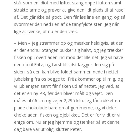
står som en idiot med løftet stang oppe i luften samt
strakte arme og prøver at give den lidt plads til at rase
af. Det går ikke så godt. Den får løs line en gang, og så
svømmer den ned i en af de tangfyldte sten. Jeg når
lige at tænke, at nu er den væk.
– Men – jeg strammer op og mærker heldigvis, at den
er der endnu. Stangen bukker sig halvt, og jeg trækker
fisken op i overfladen ind mod det lille net. Jeg vil have
den op til Fritz, og først til sidst lægger den sig på
siden, så den kan blive foldet sammen nede i nettet.
Jubelskrig fra os begge to. Fritz kommer op til mig, og
vi jubler igen samt får fisken ud af nettet. Jeg ved, at
det er en ny PR, før den bliver målt og vejet. Den
måles til 66 cm og vejer 2,795 kilo. Jeg får trukket en
plade chokolade bare op af gemmerne, og vi deler
chokoladen, fisken og øjeblikket. Det er for vildt er vi
enige om. Nu er jeg hjemme og tænker på at denne
dag bare var utrolig, slutter Peter.