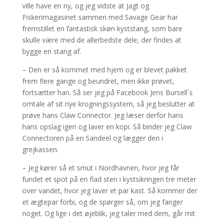
ville have en ny, og jeg vidste at Jagt og
Fiskerimagasinet sammen med Savage Gear har
fremstillet en fantastisk skøn kyststang, som bare
skulle være med de allerbedste dele, der findes at
bygge en stang af.
– Den er så kommet med hjem og er blevet pakket
frem flere gange og beundret, men ikke prøvet,
fortsætter han. Så ser jeg på Facebook Jens Bursell´s
omtale af sit nye krogningssystem, så jeg beslutter at
prøve hans Claw Connector. Jeg læser derfor hans
hans opslag igen og laver en kopi. Så binder jeg Claw
Connectoren på en Sandeel og lægger den i
grejkassen.
– Jeg kører så et smut i Nordhavnen, hvor jeg får
fundet et spot på en flad sten i kystsikringen tre meter
over vandet, hvor jeg laver et par kast. Så kommer der
et ægtepar forbi, og de spørger så, om jeg fanger
noget. Og lige i det øjeblik, jeg taler med dem, går mit