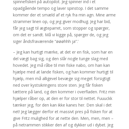
spinnefiskeri på autopilot. Jeg spinner ind i et
opadgående tempo og laver spinstop. I det samme
kommer der et smæld af et ryk fra min agn. Mine arme
strammer linen op, og jeg giver modhug. Jeg har bid,
får jeg sagt til ægteparret, som stopper og spørger,
om det er sandt. Må vi kigge på, spørger de, og jeg
siger åndsfraværende “øøøhhh ja”.’
– Jeg kan hurtigt mærke, at det er en fisk, som har en
del vægt bag sig, og den slår nogle tunge slag med
hovedet. Jeg må råbe til min fiske nabo, om han kan
hjælpe med at lande fisken, og han kommer hurtigt til
hjælp, men må alligevel bevæge sig meget forsigtigt
ned over kystsikringens store sten. Jeg får fisken
tættere på land, og den kommer i overfladen. Fritz min
hjælper råber op, at den er for stor til nettet. Fuuuckk
tænker jeg, for den kan ikke kanes her. Den skal i det
net! Jeg lægger derfor et massivt pres på fisken for at
give Fritz mulighed for at nette den. Men, men, men –
på netrammen stikker den af og dykker ud i dybet. Jeg