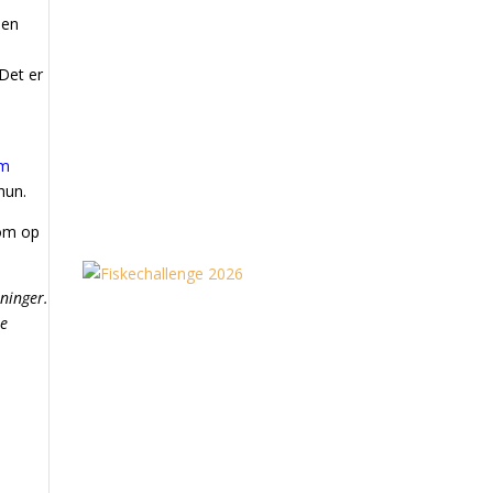
men
 Det er
om
hun.
kom op
ninger.
re