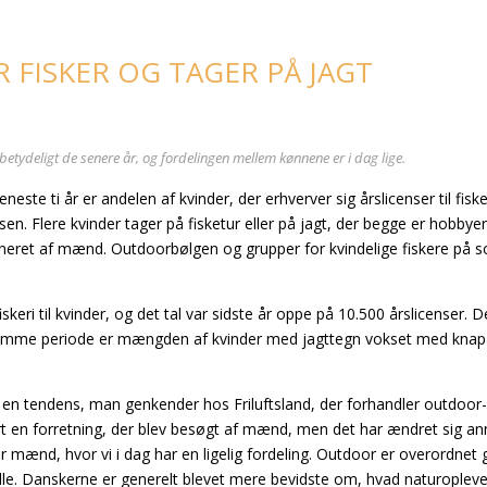
R FISKER OG TAGER PÅ JAGT
 betydeligt de senere år, og fordelingen mellem kønnene er i dag lige.
ti år er andelen af kvinder, der erhverver sig årslicenser til fiske
lsen.
Flere kvinder tager på fisketur eller på jagt, der begge er hobbye
ineret af mænd. Outdoorbølgen og grupper for kvindelige fiskere på s
skeri til kvinder, og det tal var sidste år oppe på 10.500 årslicenser. De
I samme periode er mængden af kvinder med jagttegn vokset med knap
 er en tendens, man genkender hos Friluftsland, der forhandler outdoor
ært en forretning, der blev besøgt af mænd, men det har ændret sig a
r mænd, hvor vi i dag har en ligelig fordeling. Outdoor er overordnet 
 alle. Danskerne er generelt blevet mere bevidste om, hvad naturopleve