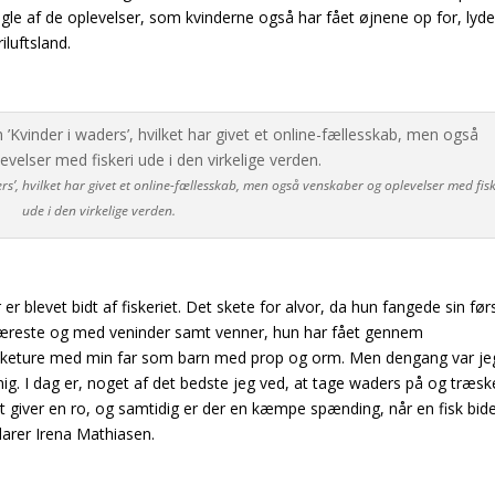
nogle af de oplevelser, som kvinderne også har fået øjnene op for, lyde
riluftsland
.
’, hvilket har givet et online-fællesskab, men også venskaber og oplevelser med fisk
ude i den virkelige verden.
er blevet bidt af fiskeriet. Det skete for alvor, da hun fangede sin før
 kæreste og med veninder samt venner, hun har fået gennem
fisketure med min far som barn med prop og orm. Men dengang var je
mig. I dag er, noget af det bedste jeg ved, at tage waders på og træsk
 giver en ro, og samtidig er der en kæmpe spænding, når en fisk bide
klarer Irena Mathiasen.