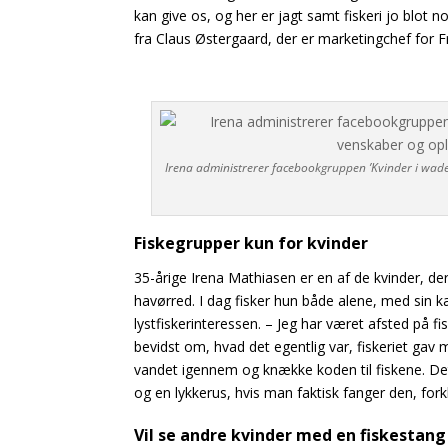
kan give os, og her er jagt samt fiskeri jo blot 
fra Claus Østergaard, der er marketingchef for
F
Irena administrerer facebookgruppen ’Kvinder i waders
Fiskeg
rupper kun for kvinder
35-årige Irena Mathiasen er en af de kvinder, der 
havørred. I dag fisker hun både alene, med sin
lystfiskerinteressen.
– Jeg har været afsted på 
bevidst om, hvad det egentlig var, fiskeriet gav 
vandet igennem og knække koden til fiskene. Det
og en lykkerus, hvis man faktisk fanger den, for
Vil se andre kvinder med en fiskestang