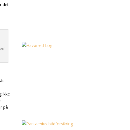
r det
eri
ste
g ikke
e
r på –