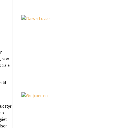
ri
r, som
ociale
rtil
-udstyr
nno
gået
lser