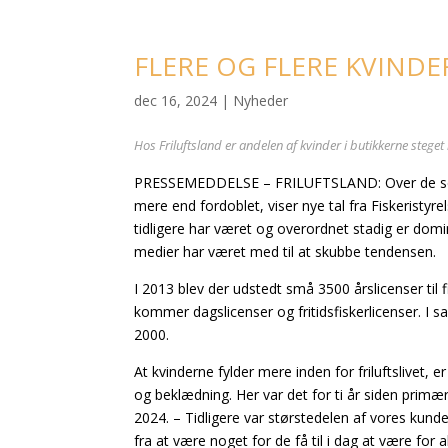
FLERE OG FLERE KVINDE
dec 16, 2024
|
Nyheder
Hos Friluftsland er andelen af kvinder i butikkerne steget
PRESSEMEDDELSE – FRILUFTSLAND: Over de seneste 
mere end fordoblet, viser nye tal fra Fiskeristyre
tidligere har været og overordnet stadig er dom
medier har været med til at skubbe tendensen.
I 2013 blev der udstedt små 3500 årslicenser til fi
kommer dagslicenser og fritidsfiskerlicenser. 
2000.
At kvinderne fylder mere inden for friluftslivet,
og beklædning. Her var det for ti år siden prim
2024.
– Tidligere var størstedelen af vores kunde
fra at være noget for de få til i dag at være for