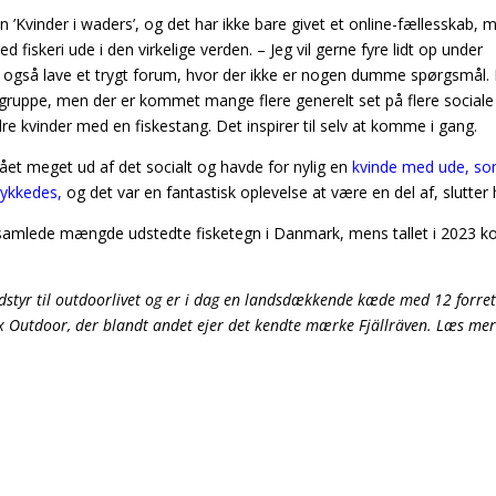
’Kvinder i waders’, og det har ikke bare givet et online-fællesskab, 
fiskeri ude i den virkelige verden.
– Jeg vil gerne fyre lidt op under
en også lave et trygt forum, hvor der ikke er nogen dumme spørgsmål.
 gruppe, men der er kommet mange flere generelt set på flere sociale
re kvinder med en fiskestang. Det inspirer til selv at komme i gang.
 fået meget ud af det socialt og havde for nylig en
kvinde med ude, s
lykkedes,
og det var en fantastisk oplevelse at være en del af, slutter 
n samlede mængde udstedte fisketegn i Danmark, mens tallet i 2023 
dstyr til outdoorlivet og er i dag en landsdækkende kæde med 12 forret
x Outdoor, der blandt andet ejer det kendte mærke Fjällräven. Læs me