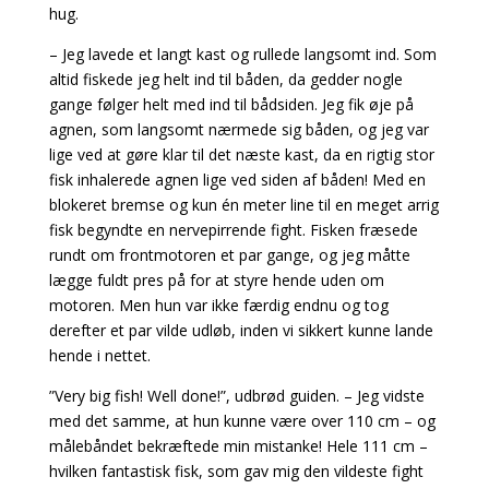
hug.
– Jeg lavede et langt kast og rullede langsomt ind. Som
altid fiskede jeg helt ind til båden, da gedder nogle
gange følger helt med ind til bådsiden. Jeg fik øje på
agnen, som langsomt nærmede sig båden, og jeg var
lige ved at gøre klar til det næste kast, da en rigtig stor
fisk inhalerede agnen lige ved siden af båden! Med en
blokeret bremse og kun én meter line til en meget arrig
fisk begyndte en nervepirrende fight. Fisken fræsede
rundt om frontmotoren et par gange, og jeg måtte
lægge fuldt pres på for at styre hende uden om
motoren. Men hun var ikke færdig endnu og tog
derefter et par vilde udløb, inden vi sikkert kunne lande
hende i nettet.
”Very big fish! Well done!”, udbrød guiden. – Jeg vidste
med det samme, at hun kunne være over 110 cm – og
målebåndet bekræftede min mistanke! Hele 111 cm –
hvilken fantastisk fisk, som gav mig den vildeste fight