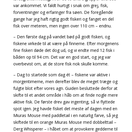
var ankommet. Vi faldt hurtigt i snak om grej, fisk,
forventninger og erfaringer fra søen. De foregående
gange har jeg haft rigtig godt fiskeri og fanget en del
fisk over meteren, men ingen over 110 cm – endnu.
– Den første dag på vandet bød på godt fiskeri, og
fiskene virkede til at være på finnerne. Efter morgenens
fine fiskeri døde det dog ud, og vi endte med 12 fisk i
båden op til 94 cm. Det var en god start, og jeg var
overbevist om, at de store fisk nok skulle komme.
– Dag to startede som dag ét – fiskene var aktive i
morgentimerne, men derefter blev de meget træge og
fulgte blot efter vores agn. Guiden besluttede derfor at
skifte til et andet område i håb om at finde nogle mere
aktive fisk. De første drev gav ingenting, så vi flyttede
spot igen. Jeg havde fisket det meste af dagen med en
Miuras Mouse med paddletail i en naturlig farve, så jeg
skiftede til en orange Miuras Mouse med dobbelttail –
Derg Whisperer – i håbet om at provokere gedderne til