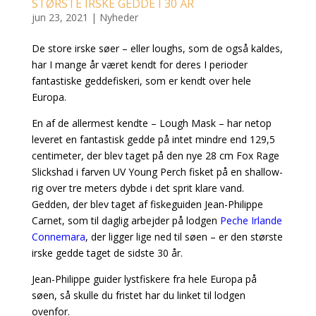
STØRSTE IRSKE GEDDE I 30 ÅR
jun 23, 2021
|
Nyheder
De store irske søer – eller loughs, som de også kaldes,
har I mange år været kendt for deres I perioder
fantastiske geddefiskeri, som er kendt over hele
Europa.
En af de allermest kendte – Lough Mask – har netop
leveret en fantastisk gedde på intet mindre end 129,5
centimeter, der blev taget på den nye 28 cm Fox Rage
Slickshad i farven UV Young Perch fisket på en shallow-
rig over tre meters dybde i det sprit klare vand.
Gedden, der blev taget af fiskeguiden Jean-Philippe
Carnet, som til daglig arbejder på lodgen
Peche Irlande
Connemara
, der ligger lige ned til søen – er den største
irske gedde taget de sidste 30 år.
Jean-Philippe guider lystfiskere fra hele Europa på
søen, så skulle du fristet har du linket til lodgen
ovenfor.