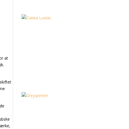
or at
ik.
skiftet
rne
ede
lubske
mærke,