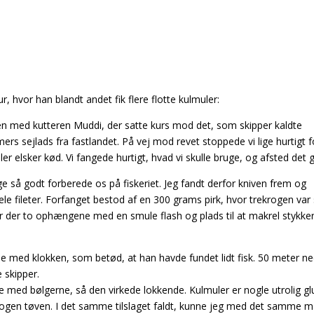
 hvor han blandt andet fik flere flotte kulmuler:
en med kutteren Muddi, der satte kurs mod det, som skipper kaldte
imers sejlads fra fastlandet. På vej mod revet stoppede vi lige hurtigt f
r elsker kød. Vi fangede hurtigt, hvad vi skulle bruge, og afsted det g
 lige så godt forberede os på fiskeriet. Jeg fandt derfor kniven frem og
ele fileter. Forfanget bestod af en 300 grams pirk, hvor trekrogen var 
r der to ophængene med en smule flash og plads til at makrel stykke
ede med klokken, som betød, at han havde fundet lidt fisk. 50 meter n
 skipper.
e med bølgerne, så den virkede lokkende. Kulmuler er nogle utrolig g
nogen tøven. I det samme tilslaget faldt, kunne jeg med det samme 