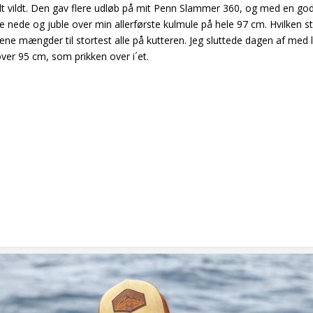
helt vildt. Den gav flere udløb på mit Penn Slammer 360, og med en go
re nede og juble over min allerførste kulmule på hele 97 cm. Hvilken st
ne mængder til stortest alle på kutteren. Jeg sluttede dagen af med l
ver 95 cm, som prikken over i´et.