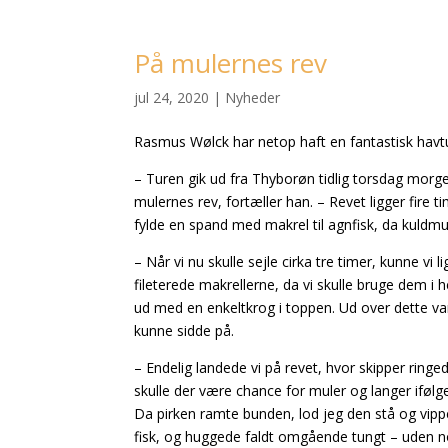
På mulernes rev
jul 24, 2020
|
Nyheder
Rasmus Wølck har netop haft en fantastisk havtur,
– Turen gik ud fra Thyborøn tidlig torsdag morg
mulernes rev, fortæller han. – Revet ligger fire t
fylde en spand med makrel til agnfisk, da kuldmule
– Når vi nu skulle sejle cirka tre timer, kunne vi
fileterede makrellerne, da vi skulle bruge dem i h
ud med en enkeltkrog i toppen. Ud over dette va
kunne sidde på.
– Endelig landede vi på revet, hvor skipper ring
skulle der være chance for muler og langer ifølge
Da pirken ramte bunden, lod jeg den stå og vipp
fisk, og huggede faldt omgående tungt – uden 