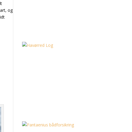
dt
art, og
idt