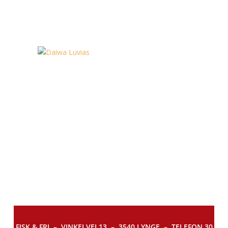
FISK & FRI –
VINKELVEJ 13 – 3540 LYNGE – TELEFON 30