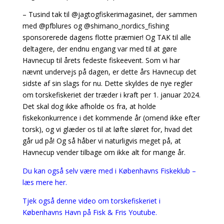
– Tusind tak til @jagtogfiskerimagasinet, der sammen
med @pfblures og @shimano_nordics_fishing
sponsorerede dagens flotte præmier! Og TAK til alle
deltagere, der endnu engang var med til at gøre
Havnecup til årets fedeste fiskeevent. Som vi har
nævnt undervejs på dagen, er dette års Havnecup det
sidste af sin slags for nu. Dette skyldes de nye regler
om torskefiskeriet der træder i kraft per 1. januar 2024.
Det skal dog ikke afholde os fra, at holde
fiskekonkurrence i det kommende år (omend ikke efter
torsk), og vi glæder os til at løfte sløret for, hvad det
går ud på! Og så håber vi naturligvis meget på, at
Havnecup vender tilbage om ikke alt for mange år.
Du kan også selv være med i Københavns Fiskeklub –
læs mere her.
Tjek også denne video om torskefiskeriet i
Københavns Havn på Fisk & Fris Youtube.