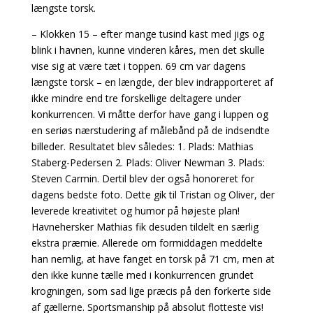
længste torsk.
– Klokken 15 – efter mange tusind kast med jigs og
blink i havnen, kunne vinderen kåres, men det skulle
vise sig at være tæt i toppen. 69 cm var dagens
længste torsk – en længde, der blev indrapporteret af
ikke mindre end tre forskellige deltagere under
konkurrencen. Vi måtte derfor have gang i luppen og
en seriøs nærstudering af målebånd på de indsendte
billeder. Resultatet blev således: 1. Plads: Mathias
Staberg-Pedersen 2. Plads: Oliver Newman 3. Plads:
Steven Carmin. Dertil blev der også honoreret for
dagens bedste foto. Dette gik til Tristan og Oliver, der
leverede kreativitet og humor på højeste plan!
Havnehersker Mathias fik desuden tildelt en særlig
ekstra præmie. Allerede om formiddagen meddelte
han nemlig, at have fanget en torsk på 71 cm, men at
den ikke kunne tælle med i konkurrencen grundet
krogningen, som sad lige præcis på den forkerte side
af gællerne. Sportsmanship på absolut flotteste vis!