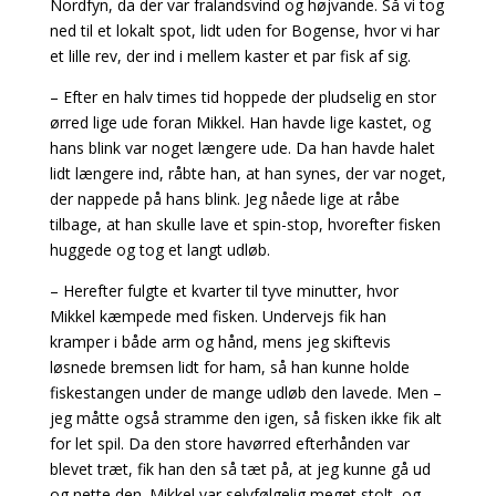
Nordfyn, da der var fralandsvind og højvande. Så vi tog
ned til et lokalt spot, lidt uden for Bogense, hvor vi har
et lille rev, der ind i mellem kaster et par fisk af sig.
– Efter en halv times tid hoppede der pludselig en stor
ørred lige ude foran Mikkel. Han havde lige kastet, og
hans blink var noget længere ude. Da han havde halet
lidt længere ind, råbte han, at han synes, der var noget,
der nappede på hans blink. Jeg nåede lige at råbe
tilbage, at han skulle lave et spin-stop, hvorefter fisken
huggede og tog et langt udløb.
– Herefter fulgte et kvarter til tyve minutter, hvor
Mikkel kæmpede med fisken. Undervejs fik han
kramper i både arm og hånd, mens jeg skiftevis
løsnede bremsen lidt for ham, så han kunne holde
fiskestangen under de mange udløb den lavede. Men –
jeg måtte også stramme den igen, så fisken ikke fik alt
for let spil. Da den store havørred efterhånden var
blevet træt, fik han den så tæt på, at jeg kunne gå ud
og nette den. Mikkel var selvfølgelig meget stolt, og