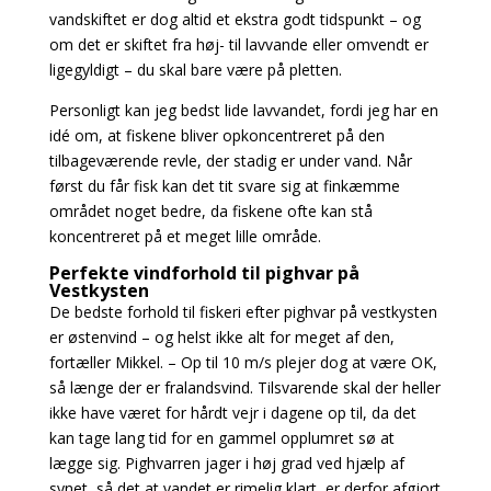
vandskiftet er dog altid et ekstra godt tidspunkt – og
om det er skiftet fra høj- til lavvande eller omvendt er
ligegyldigt – du skal bare være på pletten.
Personligt kan jeg bedst lide lavvandet, fordi jeg har en
idé om, at fiskene bliver opkoncentreret
på den
tilbageværende revle, der stadig er under vand. Når
først du får fisk kan det tit svare sig at finkæmme
området noget bedre, da fiskene ofte kan stå
koncentreret på et meget lille område.
Perfekte vindforhold til pighvar på
Vestkysten
De bedste forhold til fiskeri efter pighvar på vestkysten
er østenvind – og helst ikke alt for meget af den,
fortæller Mikkel. – Op til 10 m/s plejer dog at være OK,
så længe der er fralandsvind. Tilsvarende skal der heller
ikke have været for hårdt vejr i dagene op til, da det
kan tage lang tid for en gammel opplumret sø at
lægge sig. Pighvarren jager i høj grad ved hjælp af
synet, så det at vandet er rimelig klart, er derfor afgjort