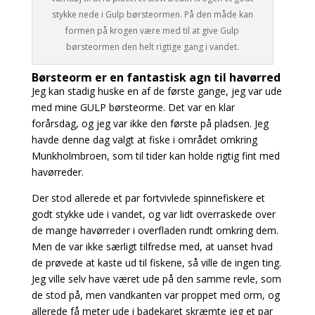
stykke nede i Gulp børsteormen. På den måde kan
formen på krogen være med til at give Gulp
børsteormen den helt rigtige gang i vandet.
Børsteorm er en fantastisk agn til havørred
Jeg kan stadig huske en af de første gange, jeg var ude
med mine GULP børsteorme. Det var en klar
forårsdag, og jeg var ikke den første på pladsen. Jeg
havde denne dag valgt at fiske i området omkring
Munkholmbroen, som til tider kan holde rigtig fint med
havørreder.
Der stod allerede et par fortvivlede spinnefiskere et
godt stykke ude i vandet, og var lidt overraskede over
de mange havørreder i overfladen rundt omkring dem.
Men de var ikke særligt tilfredse med, at uanset hvad
de prøvede at kaste ud til fiskene, så ville de ingen ting.
Jeg ville selv have været ude på den samme revle, som
de stod på, men vandkanten var proppet med orm, og
allerede få meter ude i badekaret skræmte jeg et par