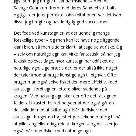
jigs, som jeg
brugte til sandartfiskeriet – men da
Savage Gear kom frem med deres Sandeel softbaits
og jigs,
der jo er perfekte tobisimitationer, var det især
disse jeg brugte og havde rigtig god succes med.
Det fede ved kunstagn er, at der uendelig mange
forskellige typer – og man kan let have nogle liggende
klar i bilen, så man altid er klar til at tage ud at fiske. Og
– selv om naturlige agn kan virke
fantastisk, så har jeg
faktisk oplevet dage, hvor kunstagn har udfisket de
naturlige agn. Lige præcis
der, er der altså ikke noget,
der taler imod at bruge kunstige agn til pighvar. Ofte
bruger man også
selve fisketiden mere effektivt med
kunstagn, fordi agnen lettere bliver siddende på
krogen. Med
naturlig agn sker der ofte det, at agnen
falder af i kastet, hvilket betyder at der også går en
del
spildtid med at skifte agn. Når du fisker med
kunstagn, bruger du højest et par sekunder af og til på
at pille tang eller drivgrøde af krogen – og det sker jo
også, når man fisker med naturlige agn.