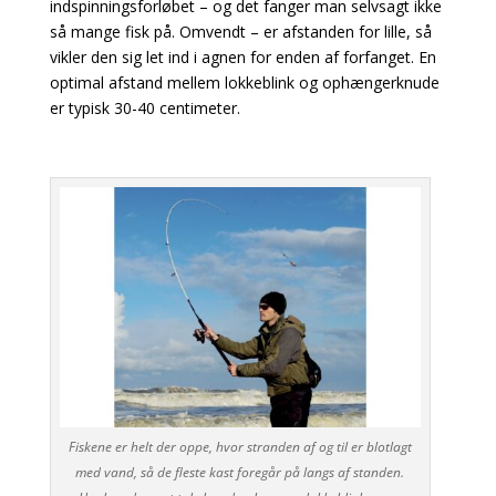
indspinningsforløbet – og det fanger man selvsagt ikke
så mange fisk på. Omvendt – er afstanden
for lille, så
vikler den sig let ind i agnen for enden af forfanget. En
optimal afstand mellem
lokkeblink og ophængerknude
er typisk 30-40 centimeter.
Fiskene er helt der oppe, hvor stranden af og til er blotlagt
med vand, så de fleste kast foregår på langs af standen.