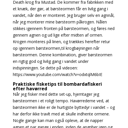
Death krog fra Mustad. De kommer fra fabrikken med
et knæk, der gør, at børsteormen får en livlig gang i
vandet, når den er monteret. Jeg bruger selv en agnnål,
når jeg monterer mine børsteorm påkrogen. Nålen
stikkes igennem fronten på børsteormen, og føres ned
gennem agnen og ud lige efter midten af ormen.
Krogen monteres på linen, og trækkes herefter retur
op igennem børsteormen,til krogbøjningen når
børsteormen. Denne kombination, giver børsteormen
en rigtig god og livlig gang i vandet under
indspinningen. Se dette på videoen:
https://www.youtube.com/watch?v=odxtqlM6bIE
Praktiske fisketips til bombardafiskeri
efter havørred
Når jeg fisker med dette set-up, hjemtager jeg
børsteormen i et roligt tempo. Havørrederne ved, at
børsteormen ikke er de hurtigste byttedyr i vandet – og
har derfor ikke travlt med at skulle indhente ormene.
Nogle gange kan man også opleve, at de napper
agnen et par gange i enden, inden de angriber igen og