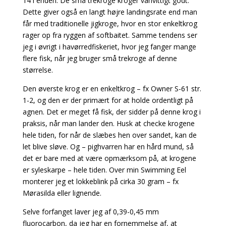
14 i enden. De små trekroge
kroger vanvittigt godt.
Dette giver også en langt højre landingsrate end man
får med traditionelle
jigkroge, hvor en stor enkeltkrog
rager op fra ryggen af softbaitet. Samme tendens ser
jeg i øvrigt i havørredfiskeriet, hvor jeg fanger mange
flere fisk, når jeg bruger små trekroge af denne
størrelse.
Den øverste krog er en enkeltkrog – fx Owner S-61 str.
1-2, og den er der primært for at holde
ordentligt på
agnen. Det er meget få fisk, der sidder på denne krog i
praksis, når man lander den. Husk at checke krogene
hele tiden, for når de slæbes hen over sandet, kan de
let blive sløve. Og – pighvarren har en hård mund, så
det er bare med at være opmærksom på, at krogene
er syleskarpe – hele tiden. Over min Swimming Eel
monterer jeg et lokkeblink på cirka 30 gram – fx
Mørasilda eller lignende.
Selve forfanget laver jeg af 0,39-0,45 mm
fluorocarbon, da jeg har en fornemmelse af, at