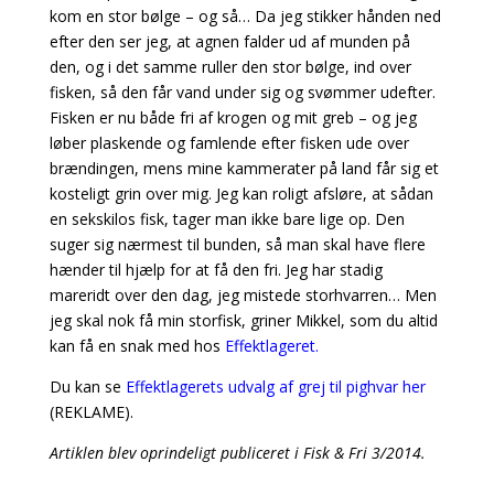
kom en stor bølge – og så… Da jeg stikker hånden ned
efter den ser jeg, at agnen falder ud af munden på
den, og i det samme ruller den stor bølge, ind over
fisken, så den får vand under sig og svømmer udefter.
Fisken er nu både fri af krogen og mit greb – og jeg
løber plaskende og famlende efter fisken ude over
brændingen,
mens mine kammerater på land får sig et
kosteligt grin over mig. Jeg kan roligt afsløre, at
sådan
en sekskilos fisk, tager man ikke bare lige op. Den
suger sig nærmest til bunden, så man skal
have flere
hænder til hjælp for at få den fri. Jeg har stadig
mareridt over den dag, jeg mistede storhvarren… Men
jeg skal nok få min storfisk, griner Mikkel, som du altid
kan få en snak med hos
Effektlageret.
Du kan se
Effektlagerets udvalg af grej til pighvar her
(REKLAME).
Artiklen blev oprindeligt publiceret i Fisk & Fri 3/2014.