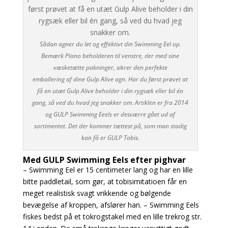
Sådan agner du let og effektivt din Swimming Eel op.
Bemærk Plano beholderen til venstre, der med sine
væsketætte pakninger, sikrer den perfekte
emballering af dine Gulp Alive agn. Har du først prøvet at
få en utæt Gulp Alive beholder i din rygsæk eller bil én
gang, så ved du hvad jeg snakker om. Artiklen er fra 2014
og GULP Swimming Eeels er desværre gået ud af
sortimentet. Det der kommer tættest på, som man stadig
kan få er GULP Tobis.
Med GULP Swimming Eels efter pighvar
– Swimming Eel er 15 centimeter lang og har en lille
bitte paddletail, som gør, at tobisimitatioen
får en
meget realistisk svagt vrikkende og bølgende
bevægelse af kroppen, afslører han. –
Swimming Eels
fiskes bedst på et tokrogstakel med en lille trekrog str.