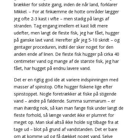
brækker for sidste gang, inden de når land, forklarer
Mikkel. – For at finkæmme de hotte områder lægger
jeg ofte 2-3 kast i vifte – men stadig på langs af
stranden. Tag engang imellem et kast lidt mere
udefter, men langt de fleste fisk, jeg har fået, hugger
på ganske lavt vand. Herefter går jeg 5-10 skridt – og
gentager proceduren, indtil der sker noget for den
anden ende af linen. De fleste fisk hugger på cirka 40
centimeter vand og mange af de største fisk, jeg har
fået, har hugget på endnu lavere vand.
Det er en rigtig god ide at variere indspinningen med
masser af spinstop. Ofte hugger fiskene lige
efter
spinstoppet. Nogle foretrækker at fiske på stigende
vand – andre på faldende. Summa summarum – er
man ihærdig nok, så kan man fange fisk under langt de
fleste forhold, så længe vandet ikke er plumret for
meget op. Man skal altså ikke holde sig tilbage fra at
tage ud – blot på grund af vandstanden. Det er bare
om at komme ud og få dækket noget vand. Selve