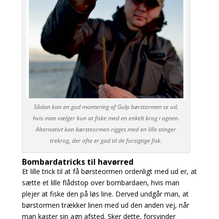
Sådan kan en god montering af Gulp børstormen se ud,
hvis man vælger kun at fiske med en enkelt krog i agnen.
Alternativt kan børsteormen rigges med en lille stinger
trekrog, der ofte er god til de forsigtige fisk.
Bombardatricks til havørred
Et lille trick til at få børsteormen ordenligt med ud er, at
sætte et lille flådstop over bombardaen, hvis man
plejer at fiske den på løs line. Derved undgår man, at
børstormen trækker linen med ud den anden vej, når
man kaster sin agn afsted. Sker dette, forsvinder