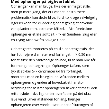
Med ophænger på pighvartaklet
Ophænger kan man bruge, hvis der er meget stille,
men jo mere gang, der er i vandet, desto mere
problematisk kan dette blive, fordi to kroge selvfølgelig
øger risikoen for kludder og ophægtning af drivende
vandplanter mm, pointerer Mikkel. – Min foretrukne
ophænger er et lille softbait – fx en Sandeeel Slug eller
en Dying Minnow fra Savage Gear.
Ophængeren monteres på en lille ophængertafs, der
har lidt højere diameter end forfanget – fx 0,50 mm,
for at sikre den nødvendige stivhed, til at man ikke får
for mange ophægtninger. Ophænger tafsen, som
typisk stikker 5-7 centimeter ud fra forfanget,
monteres med en kirurgknude.
Afstanden mellem
ophængeren og enden af hovedtaklet har stor
betydning for at især ophængeren fisker optimalt i den
rette dybde – dvs lige under overfladen på det ultra
lave vand. Bliver afstanden for lang, hænger
ophængeren over vandet især under afslutningen af