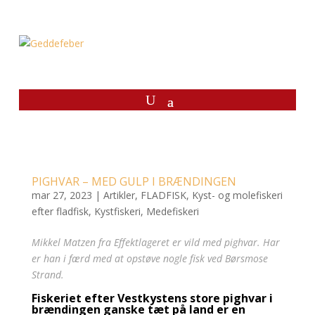
PIGHVAR – MED GULP I BRÆNDINGEN
mar 27, 2023
|
Artikler
,
FLADFISK
,
Kyst- og molefiskeri
efter fladfisk
,
Kystfiskeri
,
Medefiskeri
Mikkel Matzen fra Effektlageret er vild med pighvar. Har
er han i færd med at opstøve nogle fisk ved Børsmose
Strand.
Fiskeriet efter Vestkystens store pighvar i
brændingen ganske tæt på land er en