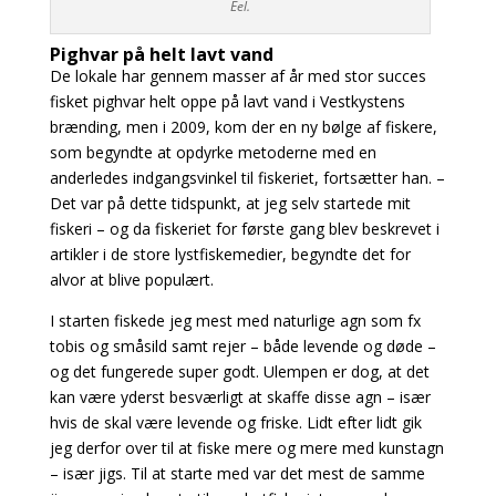
Eel.
Pighvar på helt lavt vand
De lokale har gennem masser af år med stor succes
fisket pighvar helt oppe på lavt vand i Vestkystens
brænding, men i 2009, kom der en ny bølge af fiskere,
som begyndte at opdyrke
metoderne med en
anderledes indgangsvinkel til fiskeriet, fortsætter han. –
Det var på dette tidspunkt, at jeg selv startede mit
fiskeri – og da fiskeriet for første gang blev beskrevet i
artikler i de store lystfiskemedier, begyndte det for
alvor at blive populært.
I starten fiskede jeg mest med naturlige agn som fx
tobis og småsild samt rejer – både levende
og døde –
og det fungerede super godt. Ulempen er dog, at det
kan være yderst besværligt at skaffe disse agn – især
hvis de skal være levende og friske. Lidt efter lidt gik
jeg derfor over til at fiske mere og mere med kunstagn
– især jigs. Til at starte med var det mest de samme