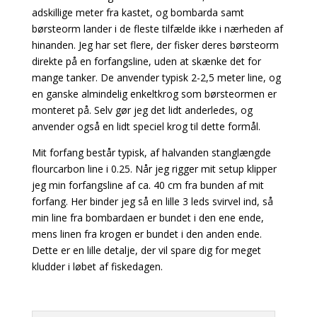
adskillige meter fra kastet, og bombarda samt
børsteorm lander i de fleste tilfælde ikke i nærheden af
hinanden. Jeg har set flere, der fisker deres børsteorm
direkte på en forfangsline, uden at skænke det for
mange tanker. De anvender typisk 2-2,5 meter line, og
en ganske almindelig enkeltkrog som børsteormen er
monteret på. Selv gør jeg det lidt anderledes, og
anvender også en lidt speciel krog til dette formål.
Mit forfang består typisk, af halvanden stanglængde
flourcarbon line i 0.25. Når jeg rigger mit setup klipper
jeg min forfangsline af ca. 40 cm fra bunden af mit
forfang. Her binder jeg så en lille 3 leds svirvel ind, så
min line fra bombardaen er bundet i den ene ende,
mens linen fra krogen er bundet i den anden ende.
Dette er en lille detalje, der vil spare dig for meget
kludder i løbet af fiskedagen.