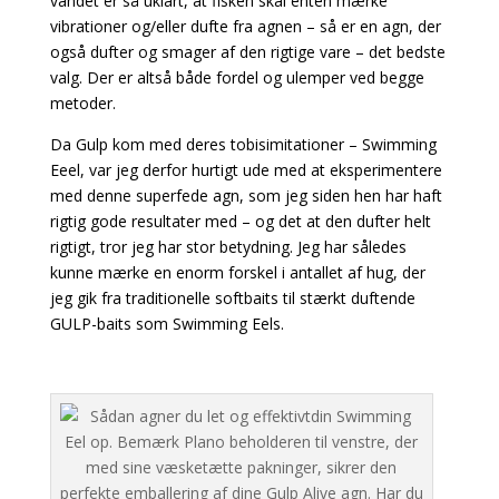
vandet er så uklart, at fisken skal enten mærke
vibrationer og/eller dufte fra agnen – så er en agn, der
også dufter og smager
af den rigtige vare – det bedste
valg. Der er altså både fordel og ulemper ved begge
metoder.
Da Gulp kom med deres tobisimitationer – Swimming
Eeel, var jeg derfor hurtigt ude med at eksperimentere
med denne superfede agn, som jeg siden hen har haft
rigtig gode resultater med – og det at den dufter helt
rigtigt, tror jeg har stor betydning. Jeg har således
kunne mærke en enorm forskel i antallet af hug, der
jeg gik fra traditionelle softbaits til stærkt duftende
GULP-baits som Swimming Eels.