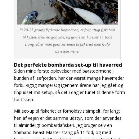
Et 20-25 grams flydende bombarda, et fornuftigt fiskehjul
til kysten med en god line, og gerne en 10 eller 11 fods
stang, så er man godt kørende til fiskeriet med Gulp
børsteormene.
Det perfekte bombarda set-up til havørred
Siden mine første oplevelser med børsteormene i
bunden af Isefjorden, har der været mange havørreder
forbi. Rigtig mange! Og igennem årene har jeg gået og
finpudset mit setup, så det i dag er tunet til denne form
for fiskeri.
Mit set-up til fiskeriet er forholdsvis simpelt, for langt
hen af vejen er det samme udstyr, som der anvendes
til almindeligt bombardafiskeri. Jeg bruger selv en
Shimano Beast Master stang på 11 fod, og med