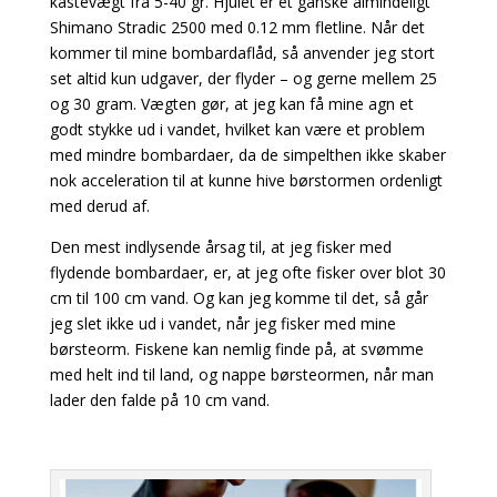
kastevægt fra 5-40 gr. Hjulet er et ganske almindeligt
Shimano Stradic 2500 med 0.12 mm fletline. Når det
kommer til mine bombardaflåd, så anvender jeg stort
set altid kun udgaver, der flyder – og gerne mellem 25
og 30 gram. Vægten gør, at jeg kan få mine agn et
godt stykke ud i vandet, hvilket kan være et problem
med mindre bombardaer, da de simpelthen ikke skaber
nok acceleration til at kunne hive børstormen ordenligt
med derud af.
Den mest indlysende årsag til, at jeg fisker med
flydende bombardaer, er, at jeg ofte fisker over blot 30
cm til 100 cm vand. Og kan jeg komme til det, så går
jeg slet ikke ud i vandet, når jeg fisker med mine
børsteorm. Fiskene kan nemlig finde på, at svømme
med helt ind til land, og nappe børsteormen, når man
lader den falde på 10 cm vand.