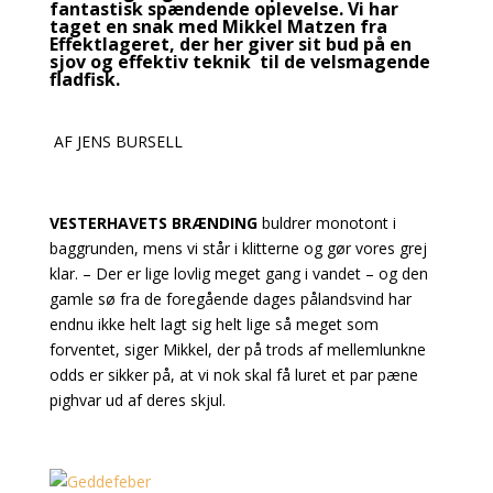
fantastisk spændende oplevelse. Vi har
taget en snak med Mikkel Matzen fra
Effektlageret, der her giver sit bud på en
sjov
og effektiv
teknik til de velsmagende
fladfisk.
AF JENS BURSELL
VESTERHAVETS BRÆNDING
buldrer monotont i
baggrunden, mens vi står i klitterne og gør vores
grej
klar. – Der er lige lovlig meget gang i vandet – og den
gamle sø fra de foregående dages
pålandsvind har
endnu ikke helt lagt sig helt lige så meget som
forventet, siger Mikkel, der på trods af mellemlunkne
odds er sikker på, at vi nok skal få luret et par pæne
pighvar ud af deres skjul.