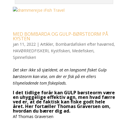
MED BOMBARDA OG GULP-BØRSTEORM PÅ
KYSTEN
jan 11, 2022
|
Artikler
,
Bombardafiskeri efter havørred
,
HAVØRREDFISKERI
,
Kystfiskeri
,
Medefiskeri
,
Spinnefiskeri
Det sker ikke så sjældent, at en langsomt fisket Gulp
børsteorm kan vise, om der er fisk på en ellers
tilsyneladende tom fiskeplads.
I det tidlige forår kan GULP børsteorm være
en uhyggelige effektiv agn, men hvad færre
ved er, at de faktisk kan fiske godt hele
året. Her fortæller Thomas Graversen om,
hvordan du bærer dig ad.
Af Thomas Graversen