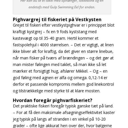
Her kan du se et takel med ophænger, lokkeblink og en
endetafs med Gulp Swimming Eel for enden.
Pighvargrej til fiskeriet på Vestkysten
Grejet til fiskeri efter vestkystpighvar er i princippet blot
kraftigt kystgrej – fx en 9 fods kyststang
med
kastevægt op til 35-40 gram. Hertil kommer et
fastspolehjul i 4000 størrelsen. – Det er
vigtigt, at linen
ikke bliver alt for kraftig, da det giver en større linebue,
når man fisker på tværs af
brændingen – og det gør at
man mister følingen med taklet, så man ikke så let
mærker et forsigtigt
hug, afslører Mikkel. – Og – en
god føling med agnen er alfa og omega. 0,12-14 er
derfor et passende kompromis mellem god linekontrol
og tilstrækkelige med styrke til at klare mosten.
Hvordan foregår pighvarfiskeriet?
Det praktiske fiskeri foregår typisk ganske tæt på land.
– For at få den maksimale afsøgningseffektivitet kaster
jeg typisk på langs af stranden i en vinkel på 10-20
grader – ofte lige akkurat hen over der, hvor bølgerne