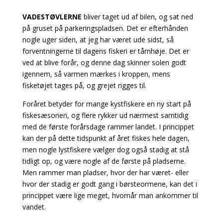
VADESTØVLERNE
bliver taget ud af bilen, og sat ned
på gruset på parkeringspladsen. Det er efterhånden
nogle uger siden, at jeg har været ude sidst, så
forventningerne til dagens fiskeri er tårnhøje. Det er
ved at blive forår, og denne dag skinner solen godt
igennem, så varmen mærkes i kroppen, mens
fisketøjet tages på, og grejet rigges til.
Foråret betyder for mange kystfiskere en ny start på
fiskesæsonen, og flere rykker ud nærmest samtidig
med de første forårsdage rammer landet. I princippet
kan der på dette tidspunkt af året fiskes hele dagen,
men nogle lystfiskere vælger dog også stadig at stå
tidligt op, og være nogle af de første på pladserne.
Men rammer man pladser, hvor der har været- eller
hvor der stadig er godt gang i børsteormene, kan det i
princippet være lige meget, hvornår man ankommer til
vandet.