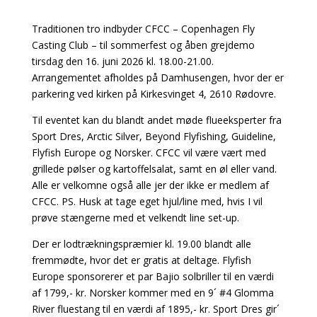
Traditionen tro indbyder CFCC – Copenhagen Fly
Casting Club – til sommerfest og åben grejdemo
tirsdag den 16. juni 2026 kl. 18.00-21.00.
Arrangementet afholdes på Damhusengen, hvor der er
parkering ved kirken på Kirkesvinget 4, 2610 Rødovre.
Til eventet kan du blandt andet møde flueeksperter fra
Sport Dres, Arctic Silver, Beyond Flyfishing, Guideline,
Flyfish Europe og Norsker.
CFCC vil være vært med
grillede pølser og kartoffelsalat, samt en øl eller vand.
Alle er velkomne også alle jer der ikke er medlem af
CFCC. PS. Husk at tage eget hjul/line med, hvis I vil
prøve stængerne med et velkendt line set-up.
Der er lodtrækningspræmier kl. 19.00 blandt alle
fremmødte, hvor det er gratis at deltage. Flyfish
Europe sponsorerer et par Bajio solbriller til en værdi
af 1799,- kr. Norsker kommer med en 9´ #4 Glomma
River fluestang til en værdi af 1895,- kr. Sport Dres gir´