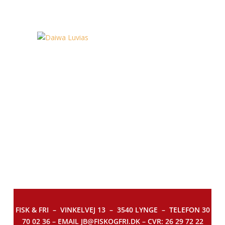
FISK & FRI –
VINKELVEJ 13 – 3540 LYNGE – TELEFON 30
70 02 36 – EMAIL JB@FISKOGFRI.DK – CVR: 26 29 72 22